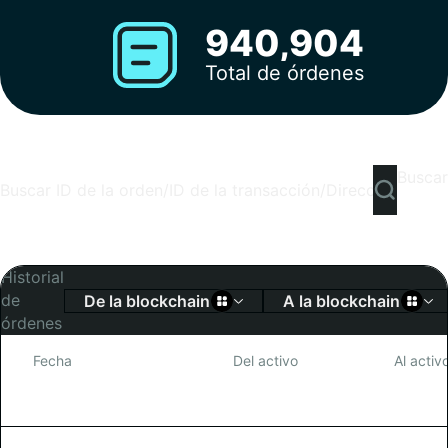
940,904
Total de órdenes
Buscar
Historial
de
De la blockchain
A la blockchain
órdenes
Fecha
Del activo
Al activ