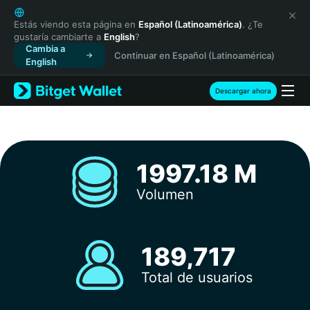
English
日本語
Estás viendo esta página en
Español (Latinoamérica)
. ¿Te
gustaría cambiarte a
English
?
Tiếng Việt
Cambia a
Continuar en Español (Latinoamérica)
Русский
English
Español (Latinoamérica)
Türkçe
Descargar ahora
Italiano
Français
Deutsch
简体中文
1997.18 M
繁體中文
Português (Portugal)
Volumen
Bahasa Indonesia
ภาษาไทย
हिन्दी
189,717
বাংলা
Español
Total de usuarios
Português (Brasil)
Español (Argentina)