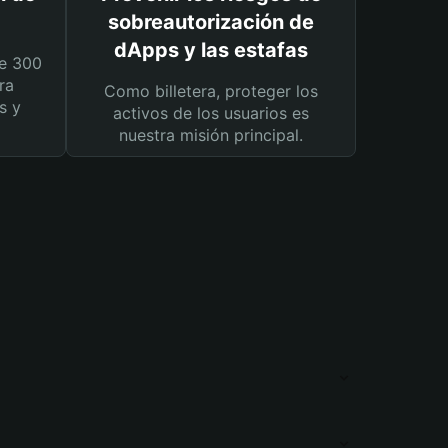
sobreautorización de
dApps y las estafas
e 300
ra
Como billetera, proteger los
s y
activos de los usuarios es
nuestra misión principal.