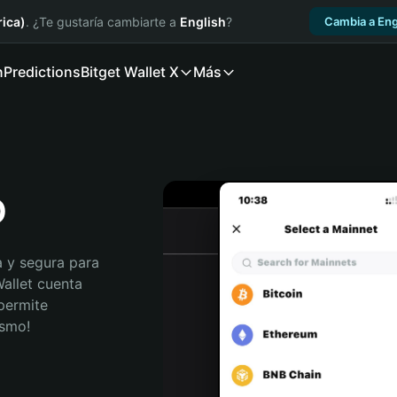
ica)
. ¿Te gustaría cambiarte a
English
?
Cambia a Eng
n
Predictions
Bitget Wallet X
Más
o
 y segura para 
allet cuenta 
permite 
ismo!