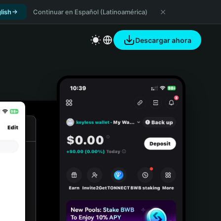
lish
Continuar en Español (Latinoamérica)
Descargar ahora