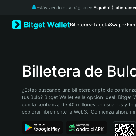
English
Estás viendo esta página en
Español (Latinoamér
日本語
Tiếng Việt
Billetera
Tarjeta
Swap
Ear
Русский
Español (Latinoamérica)
Türkçe
Italiano
Français
Deutsch
Billetera de Bul
简体中文
繁體中文
Português (Portugal)
¿Estás buscando una billetera cripto de confianza
Bahasa Indonesia
tus Bulo? Bitget Wallet es la opción ideal. Bitget W
ภาษาไทย
con la confianza de 40 millones de usuarios y te 
हिन्दी
explorar libremente la Web3. ¡Comienza ahora m
বাংলা
Español
Português (Brasil)
Español (Argentina)