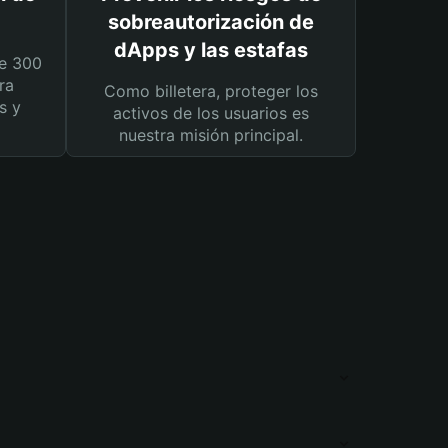
sobreautorización de
dApps y las estafas
e 300
ra
Como billetera, proteger los
s y
activos de los usuarios es
nuestra misión principal.