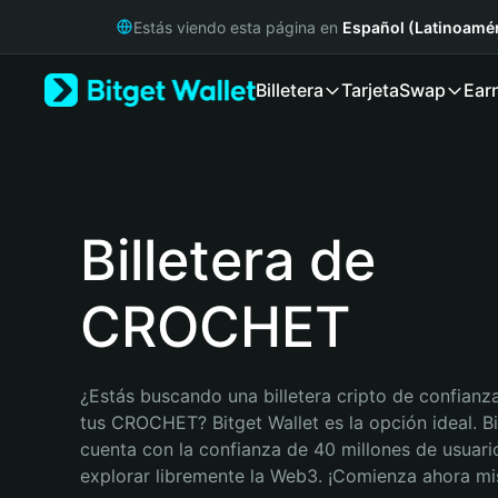
English
Estás viendo esta página en
Español (Latinoamér
日本語
Tiếng Việt
Billetera
Tarjeta
Swap
Ear
Русский
Español (Latinoamérica)
Türkçe
Italiano
Français
Deutsch
Billetera de
简体中文
繁體中文
CROCHET
Português (Portugal)
Bahasa Indonesia
ภาษาไทย
हिन्दी
¿Estás buscando una billetera cripto de confianza
বাংলা
tus CROCHET? Bitget Wallet es la opción ideal. Bit
Español
cuenta con la confianza de 40 millones de usuario
Português (Brasil)
explorar libremente la Web3. ¡Comienza ahora m
Español (Argentina)