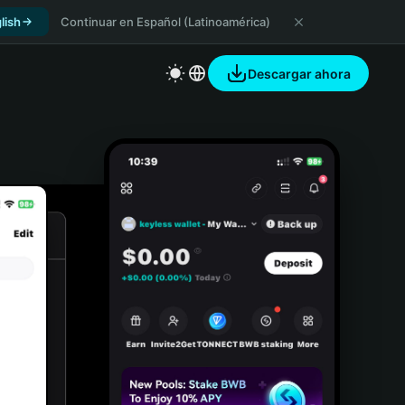
lish
Continuar en Español (Latinoamérica)
Descargar ahora