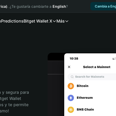
ica)
. ¿Te gustaría cambiarte a
English
?
Cambia a Eng
n
Predictions
Bitget Wallet X
Más
 y segura para 
get Wallet 
s y te permite 
ismo!