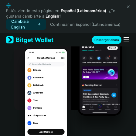
English
日本語
Estás viendo esta página en
Español (Latinoamérica)
. ¿Te
gustaría cambiarte a
English
?
Tiếng Việt
Cambia a
Continuar en Español (Latinoamérica)
Русский
English
Español (Latinoamérica)
Türkçe
Descargar ahora
Italiano
Français
Deutsch
简体中文
繁體中文
Português (Portugal)
Bahasa Indonesia
ภาษาไทย
हिन्दी
বাংলা
Español
Português (Brasil)
Español (Argentina)