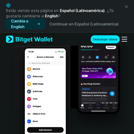
English
日本語
Estás viendo esta página en
Español (Latinoamérica)
. ¿Te
gustaría cambiarte a
English
?
Tiếng Việt
Cambia a
Continuar en Español (Latinoamérica)
Русский
English
Español (Latinoamérica)
Türkçe
Descargar ahora
Italiano
Français
Deutsch
简体中文
繁體中文
Português (Portugal)
Bahasa Indonesia
ภาษาไทย
हिन्दी
বাংলা
Español
Português (Brasil)
Español (Argentina)