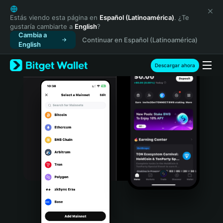
English
日本語
Estás viendo esta página en
Español (Latinoamérica)
. ¿Te
gustaría cambiarte a
English
?
Tiếng Việt
Cambia a
Continuar en Español (Latinoamérica)
Русский
English
Español (Latinoamérica)
Türkçe
Descargar ahora
Italiano
Français
Deutsch
简体中文
繁體中文
Português (Portugal)
Bahasa Indonesia
ภาษาไทย
हिन्दी
বাংলা
Español
Português (Brasil)
Español (Argentina)