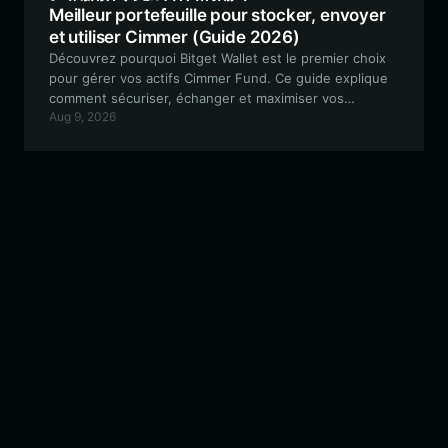
Meilleur portefeuille pour stocker, envoyer
et utiliser Cimmer (Guide 2026)
Découvrez pourquoi Bitget Wallet est le premier choix
pour gérer vos actifs Cimmer Fund. Ce guide explique
comment sécuriser, échanger et maximiser vos
Aug 9, 2026
rendements sur le jeton Cimmer au sein de
l'écosystème BNB Chain.