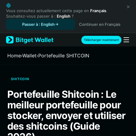
English
日本語
Vous consultez actuellement cette page en
Français
.
Souhaitez-vous passer à :
English
?
Tiếng Việt
Passer à : English
Continuer en Français
Русский
Español (Latinoamérica)
Türkçe
Télécharger maintenant
Italiano
Français
Home
›
Wallet
›
Portefeuille SHITCOIN
Deutsch
简体中文
繁體中文
SHITCOIN
Português (Portugal)
Bahasa Indonesia
Portefeuille Shitcoin : Le
ภาษาไทย
meilleur portefeuille pour
हिन्दी
বাংলা
stocker, envoyer et utiliser
Español
des shitcoins (Guide
Português (Brasil)
Español (Argentina)