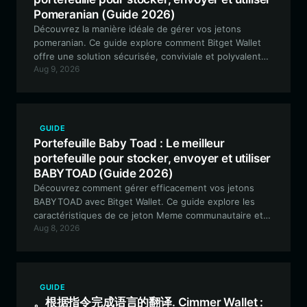
Pomeranian (Guide 2026)
Découvrez la manière idéale de gérer vos jetons
pomeranian. Ce guide explore comment Bitget Wallet
offre une solution sécurisée, conviviale et polyvalente
Aug 9, 2026
pour stocker, échanger et interagir avec l'écosystème
de jetons mème pomeranian.
GUIDE
Portefeuille Baby Toad : Le meilleur
portefeuille pour stocker, envoyer et utiliser
BABYTOAD (Guide 2026)
Découvrez comment gérer efficacement vos jetons
BABYTOAD avec Bitget Wallet. Ce guide explore les
caractéristiques de ce jeton Meme communautaire et
Aug 8, 2026
explique pourquoi un portefeuille non dépositaire
sécurisé est essentiel pour vos actifs basés sur l'EVM.
GUIDE
。根据指令完成语言的翻译. Cimmer Wallet :