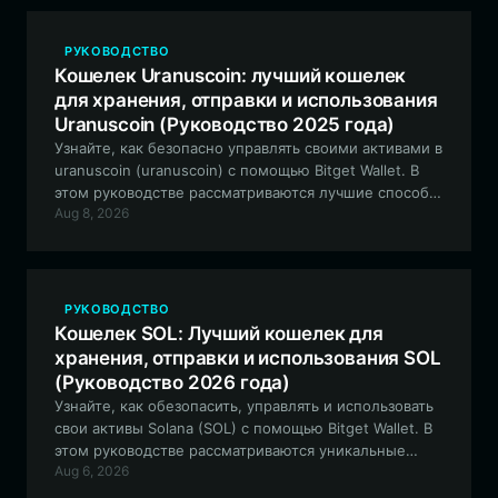
РУКОВОДСТВО
Кошелек Uranuscoin: лучший кошелек
для хранения, отправки и использования
Uranuscoin (Руководство 2025 года)
Узнайте, как безопасно управлять своими активами в
uranuscoin (uranuscoin) с помощью Bitget Wallet. В
этом руководстве рассматриваются лучшие способы
Aug 8, 2026
торговли, хранения и взаимодействия с
сообществом мем-токенов космической тематики в
сети EVM.
РУКОВОДСТВО
Кошелек SOL: Лучший кошелек для
хранения, отправки и использования SOL
(Руководство 2026 года)
Узнайте, как обезопасить, управлять и использовать
свои активы Solana (SOL) с помощью Bitget Wallet. В
этом руководстве рассматриваются уникальные
Aug 6, 2026
преимущества использования специализированного
кошелька для высокопроизводительных блокчейн-