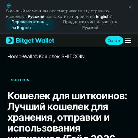
English
日本語
В данный момент вы просматриваете эту страницу,
используя
Русский
язык. Хотите перейти на
English
?
Tiếng Việt
Переключитесь
Продолжить использовать
Русский
на English
Русский
Español (Latinoamérica)
Türkçe
Скачать
Italiano
Français
Home
›
Wallet
›
Кошелек SHITCOIN
Deutsch
简体中文
繁體中文
SHITCOIN
Português (Portugal)
Bahasa Indonesia
Кошелек для шиткоинов:
ภาษาไทย
Лучший кошелек для
हिन्दी
বাংলা
хранения, отправки и
Español
использования
Português (Brasil)
Español (Argentina)