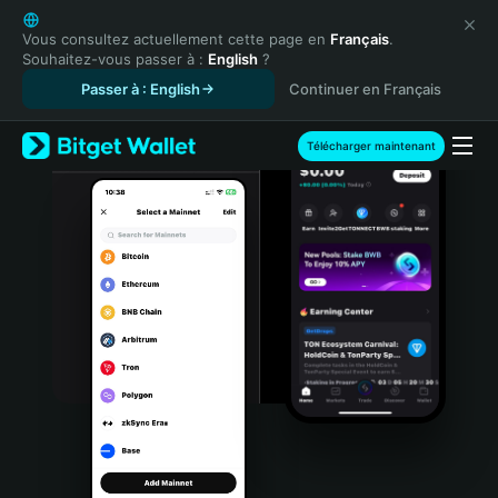
English
日本語
Vous consultez actuellement cette page en
Français
.
Souhaitez-vous passer à :
English
?
Tiếng Việt
Passer à : English
Continuer en Français
Русский
Español (Latinoamérica)
Türkçe
Télécharger maintenant
Italiano
Français
Deutsch
简体中文
繁體中文
Português (Portugal)
Bahasa Indonesia
ภาษาไทย
हिन्दी
বাংলা
Español
Português (Brasil)
Español (Argentina)