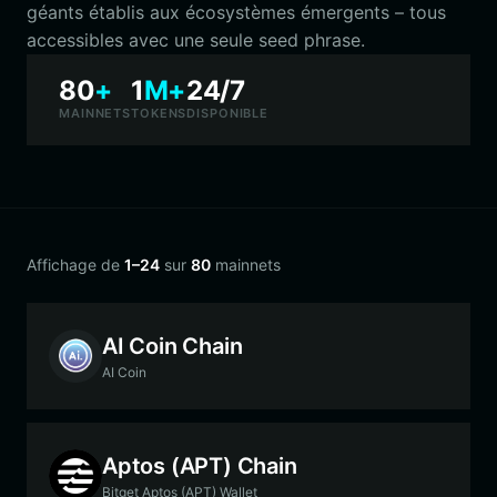
géants établis aux écosystèmes émergents – tous
accessibles avec une seule seed phrase.
80
+
1
M+
24/7
MAINNETS
TOKENS
DISPONIBLE
Affichage de
1–24
sur
80
mainnets
AI Coin Chain
AI Coin
Aptos (APT) Chain
Bitget Aptos (APT) Wallet