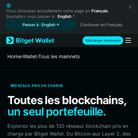
English
日本語
Vous consultez actuellement cette page en
Français
.
Souhaitez-vous passer à :
English
?
Tiếng Việt
Passer à : English
Continuer en Français
Русский
Español (Latinoamérica)
Türkçe
Télécharger maintenant
Italiano
Français
Home
›
Wallet
›
Tous les mainnets
Deutsch
简体中文
繁體中文
Português (Portugal)
RÉSEAUX PRIS EN CHARGE
Bahasa Indonesia
Toutes les blockchains,
ภาษาไทย
हिन्दी
un seul portefeuille.
বাংলা
Español
Explorez les plus de 130 réseaux blockchain pris en
Português (Brasil)
charge par Bitget Wallet. Du Bitcoin aux Layer 2, des
Español (Argentina)