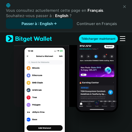
English
日本語
Vous consultez actuellement cette page en
Français
.
Souhaitez-vous passer à :
English
?
Tiếng Việt
Passer à : English
Continuer en Français
Русский
Español (Latinoamérica)
Türkçe
Télécharger maintenant
Italiano
Français
Deutsch
简体中文
繁體中文
Português (Portugal)
Bahasa Indonesia
ภาษาไทย
हिन्दी
বাংলা
Español
Português (Brasil)
Español (Argentina)