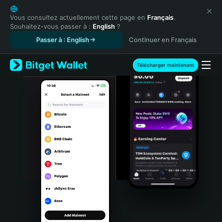
English
日本語
Vous consultez actuellement cette page en
Français
.
Souhaitez-vous passer à :
English
?
Tiếng Việt
Passer à : English
Continuer en Français
Русский
Español (Latinoamérica)
Türkçe
Télécharger maintenant
Italiano
Français
Deutsch
简体中文
繁體中文
Português (Portugal)
Bahasa Indonesia
ภาษาไทย
हिन्दी
বাংলা
Español
Português (Brasil)
Español (Argentina)