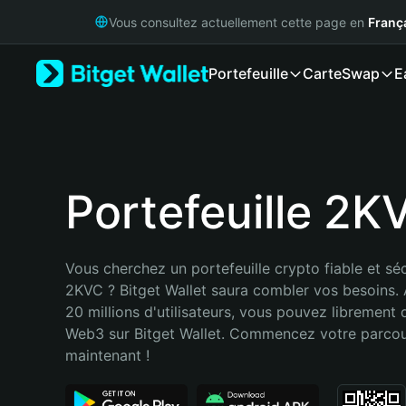
English
Vous consultez actuellement cette page en
Franç
日本語
Tiếng Việt
Portefeuille
Carte
Swap
E
Русский
Español (Latinoamérica)
Türkçe
Italiano
Français
Deutsch
Portefeuille 2K
简体中文
繁體中文
Português (Portugal)
Vous cherchez un portefeuille crypto fiable et séc
Bahasa Indonesia
2KVC ? Bitget Wallet saura combler vos besoins. 
ภาษาไทย
20 millions d'utilisateurs, vous pouvez librement d
हिन्दी
Web3 sur Bitget Wallet. Commencez votre parcou
বাংলা
maintenant !
Español
Português (Brasil)
Español (Argentina)