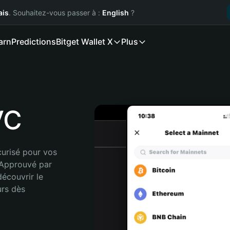
ais
. Souhaitez-vous passer à :
English
?
arn
Predictions
Bitget Wallet X
Plus
VC
urisé pour vos 
Approuvé par 
écouvrir le 
rs dès 