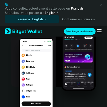
English
日本語
Vous consultez actuellement cette page en
Français
.
Souhaitez-vous passer à :
English
?
Tiếng Việt
Passer à : English
Continuer en Français
Русский
Español (Latinoamérica)
Türkçe
Télécharger maintenant
Italiano
Français
Deutsch
简体中文
繁體中文
Português (Portugal)
Bahasa Indonesia
ภาษาไทย
हिन्दी
বাংলা
Español
Português (Brasil)
Español (Argentina)