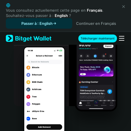
English
日本語
Vous consultez actuellement cette page en
Français
.
Souhaitez-vous passer à :
English
?
Tiếng Việt
Passer à : English
Continuer en Français
Русский
Español (Latinoamérica)
Türkçe
Télécharger maintenant
Italiano
Français
Deutsch
简体中文
繁體中文
Português (Portugal)
Bahasa Indonesia
ภาษาไทย
हिन्दी
বাংলা
Español
Português (Brasil)
Español (Argentina)