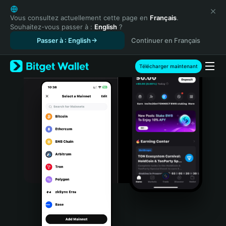
English
日本語
Vous consultez actuellement cette page en
Français
.
Souhaitez-vous passer à :
English
?
Tiếng Việt
Passer à : English
Continuer en Français
Русский
Español (Latinoamérica)
Türkçe
Télécharger maintenant
Italiano
Français
Deutsch
简体中文
繁體中文
Português (Portugal)
Bahasa Indonesia
ภาษาไทย
हिन्दी
বাংলা
Español
Português (Brasil)
Español (Argentina)