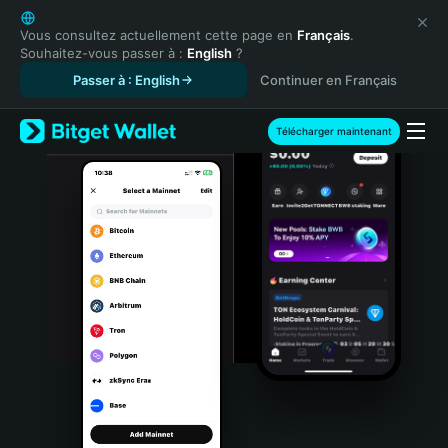
English
日本語
Vous consultez actuellement cette page en
Français
.
Souhaitez-vous passer à :
English
?
Tiếng Việt
Passer à : English
Continuer en Français
Русский
Español (Latinoamérica)
Türkçe
Télécharger maintenant
Italiano
Français
Deutsch
简体中文
繁體中文
Português (Portugal)
Bahasa Indonesia
ภาษาไทย
हिन्दी
বাংলা
Español
Português (Brasil)
Español (Argentina)