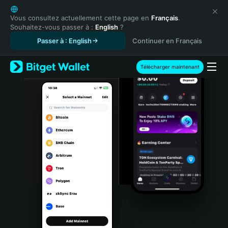
English
日本語
Vous consultez actuellement cette page en
Français
.
Souhaitez-vous passer à :
English
?
Tiếng Việt
Passer à : English
Continuer en Français
Русский
Español (Latinoamérica)
Türkçe
Télécharger maintenant
Italiano
Français
Deutsch
简体中文
繁體中文
Português (Portugal)
Bahasa Indonesia
ภาษาไทย
हिन्दी
বাংলা
Español
Português (Brasil)
Español (Argentina)