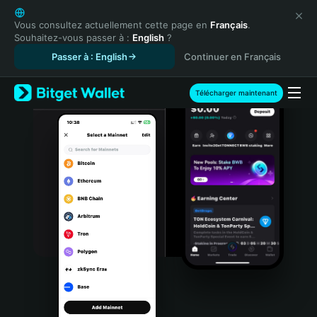
English
日本語
Vous consultez actuellement cette page en
Français
.
Souhaitez-vous passer à :
English
?
Tiếng Việt
Passer à : English
Continuer en Français
Русский
Español (Latinoamérica)
Türkçe
Télécharger maintenant
Italiano
Français
Deutsch
简体中文
繁體中文
Português (Portugal)
Bahasa Indonesia
ภาษาไทย
हिन्दी
বাংলা
Español
Português (Brasil)
Español (Argentina)