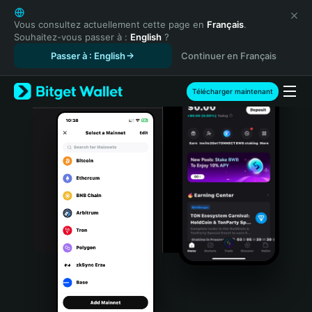
English
日本語
Vous consultez actuellement cette page en
Français
.
Souhaitez-vous passer à :
English
?
Tiếng Việt
Passer à : English
Continuer en Français
Русский
Español (Latinoamérica)
Türkçe
Télécharger maintenant
Italiano
Français
Deutsch
简体中文
繁體中文
Português (Portugal)
Bahasa Indonesia
ภาษาไทย
हिन्दी
বাংলা
Español
Português (Brasil)
Español (Argentina)