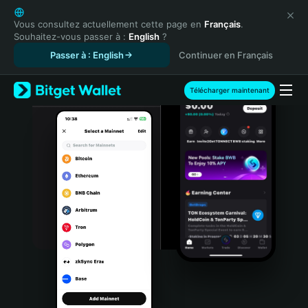
English
日本語
Vous consultez actuellement cette page en
Français
.
Souhaitez-vous passer à :
English
?
Tiếng Việt
Passer à : English
Continuer en Français
Русский
Español (Latinoamérica)
Türkçe
Télécharger maintenant
Italiano
Français
Deutsch
简体中文
繁體中文
Português (Portugal)
Bahasa Indonesia
ภาษาไทย
हिन्दी
বাংলা
Español
Português (Brasil)
Español (Argentina)