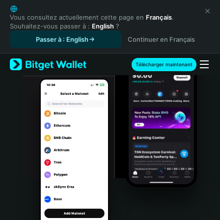
English
日本語
Vous consultez actuellement cette page en
Français
.
Souhaitez-vous passer à :
English
?
Tiếng Việt
Passer à : English
Continuer en Français
Русский
Español (Latinoamérica)
Türkçe
Télécharger maintenant
Italiano
Français
Deutsch
简体中文
繁體中文
Português (Portugal)
Bahasa Indonesia
ภาษาไทย
हिन्दी
বাংলা
Español
Português (Brasil)
Español (Argentina)