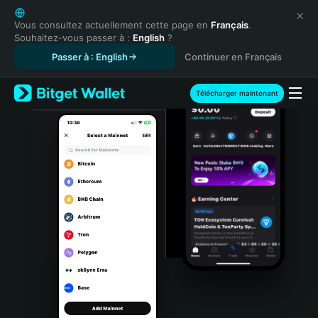
English
日本語
Vous consultez actuellement cette page en
Français
.
Souhaitez-vous passer à :
English
?
Tiếng Việt
Passer à : English
Continuer en Français
Русский
Español (Latinoamérica)
Türkçe
Télécharger maintenant
Italiano
Français
Deutsch
简体中文
繁體中文
Português (Portugal)
Bahasa Indonesia
ภาษาไทย
हिन्दी
বাংলা
Español
Português (Brasil)
Español (Argentina)