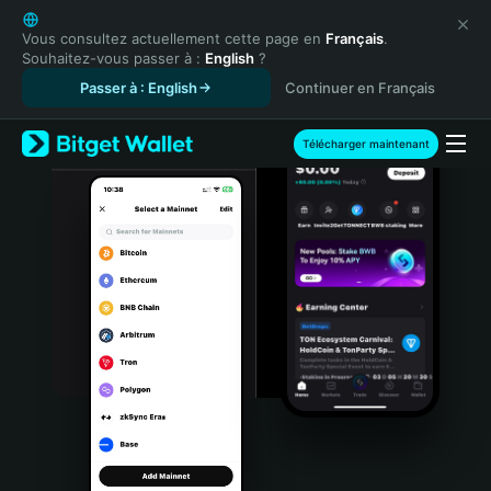
English
日本語
Vous consultez actuellement cette page en
Français
.
Souhaitez-vous passer à :
English
?
Tiếng Việt
Passer à : English
Continuer en Français
Русский
Español (Latinoamérica)
Türkçe
Télécharger maintenant
Italiano
Français
Deutsch
简体中文
繁體中文
Português (Portugal)
Bahasa Indonesia
ภาษาไทย
हिन्दी
বাংলা
Español
Português (Brasil)
Español (Argentina)