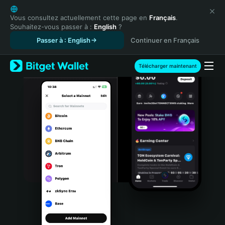
English
日本語
Vous consultez actuellement cette page en
Français
.
Souhaitez-vous passer à :
English
?
Tiếng Việt
Passer à : English
Continuer en Français
Русский
Español (Latinoamérica)
Türkçe
Télécharger maintenant
Italiano
Français
Deutsch
简体中文
繁體中文
Português (Portugal)
Bahasa Indonesia
ภาษาไทย
हिन्दी
বাংলা
Español
Português (Brasil)
Español (Argentina)