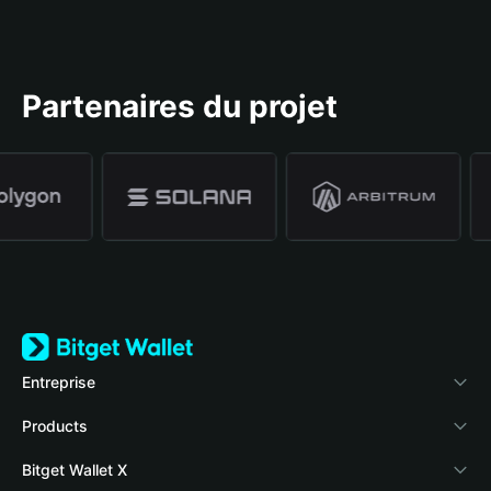
Partenaires du projet
Entreprise
À propos de Bitget Wallet
Products
Blog
Crypto Card
Bitget Wallet X