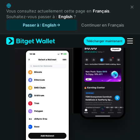
English
日本語
Vous consultez actuellement cette page en
Français
.
Souhaitez-vous passer à :
English
?
Tiếng Việt
Passer à : English
Continuer en Français
Русский
Español (Latinoamérica)
Türkçe
Télécharger maintenant
Italiano
Français
Deutsch
简体中文
繁體中文
Português (Portugal)
Bahasa Indonesia
ภาษาไทย
हिन्दी
বাংলা
Español
Português (Brasil)
Español (Argentina)