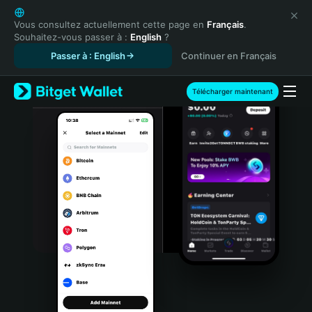
English
日本語
Vous consultez actuellement cette page en
Français
.
Souhaitez-vous passer à :
English
?
Tiếng Việt
Passer à : English
Continuer en Français
Русский
Español (Latinoamérica)
Türkçe
Télécharger maintenant
Italiano
Français
Deutsch
简体中文
繁體中文
Português (Portugal)
Bahasa Indonesia
ภาษาไทย
हिन्दी
বাংলা
Español
Português (Brasil)
Español (Argentina)