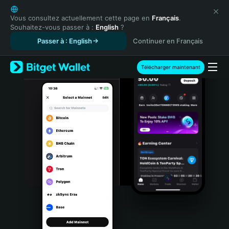
English
日本語
Vous consultez actuellement cette page en
Français
.
Souhaitez-vous passer à :
English
?
Tiếng Việt
Passer à : English
Continuer en Français
Русский
Español (Latinoamérica)
Türkçe
Télécharger maintenant
Italiano
Français
Deutsch
简体中文
繁體中文
Português (Portugal)
Bahasa Indonesia
ภาษาไทย
हिन्दी
বাংলা
Español
Português (Brasil)
Español (Argentina)