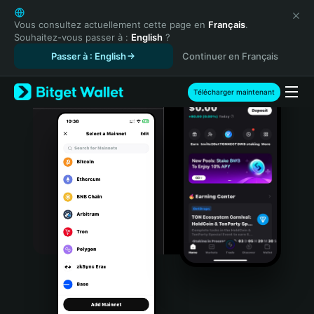
English
日本語
Vous consultez actuellement cette page en
Français
.
Souhaitez-vous passer à :
English
?
Tiếng Việt
Passer à : English
Continuer en Français
Русский
Español (Latinoamérica)
Türkçe
Télécharger maintenant
Italiano
Français
Deutsch
简体中文
繁體中文
Português (Portugal)
Bahasa Indonesia
ภาษาไทย
हिन्दी
বাংলা
Español
Português (Brasil)
Español (Argentina)