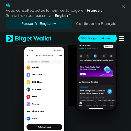
English
日本語
Vous consultez actuellement cette page en
Français
.
Souhaitez-vous passer à :
English
?
Tiếng Việt
Passer à : English
Continuer en Français
Русский
Español (Latinoamérica)
Türkçe
Télécharger maintenant
Italiano
Français
Deutsch
简体中文
繁體中文
Português (Portugal)
Bahasa Indonesia
ภาษาไทย
हिन्दी
বাংলা
Español
Português (Brasil)
Español (Argentina)