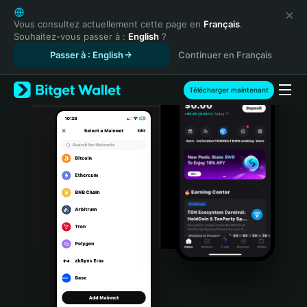
English
日本語
Vous consultez actuellement cette page en
Français
.
Souhaitez-vous passer à :
English
?
Tiếng Việt
Passer à : English
Continuer en Français
Русский
Español (Latinoamérica)
Türkçe
Télécharger maintenant
Italiano
Français
Deutsch
简体中文
繁體中文
Português (Portugal)
Bahasa Indonesia
ภาษาไทย
हिन्दी
বাংলা
Español
Português (Brasil)
Español (Argentina)