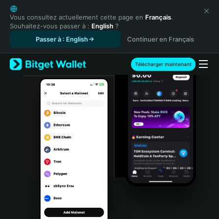
English
日本語
Vous consultez actuellement cette page en
Français
.
Souhaitez-vous passer à :
English
?
Tiếng Việt
Passer à : English
Continuer en Français
Русский
Español (Latinoamérica)
Türkçe
Télécharger maintenant
Italiano
Français
Deutsch
简体中文
繁體中文
Português (Portugal)
Bahasa Indonesia
ภาษาไทย
हिन्दी
বাংলা
Español
Português (Brasil)
Español (Argentina)