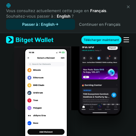
English
日本語
Vous consultez actuellement cette page en
Français
.
Souhaitez-vous passer à :
English
?
Tiếng Việt
Passer à : English
Continuer en Français
Русский
Español (Latinoamérica)
Türkçe
Télécharger maintenant
Italiano
Français
Deutsch
简体中文
繁體中文
Português (Portugal)
Bahasa Indonesia
ภาษาไทย
हिन्दी
বাংলা
Español
Português (Brasil)
Español (Argentina)