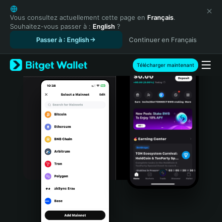
English
日本語
Vous consultez actuellement cette page en
Français
.
Souhaitez-vous passer à :
English
?
Tiếng Việt
Passer à : English
Continuer en Français
Русский
Español (Latinoamérica)
Türkçe
Télécharger maintenant
Italiano
Français
Deutsch
简体中文
繁體中文
Português (Portugal)
Bahasa Indonesia
ภาษาไทย
हिन्दी
বাংলা
Español
Português (Brasil)
Español (Argentina)