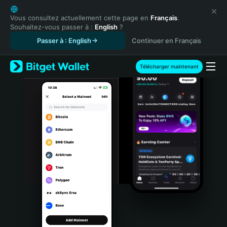
English
日本語
Vous consultez actuellement cette page en
Français
.
Souhaitez-vous passer à :
English
?
Tiếng Việt
Passer à : English
Continuer en Français
Русский
Español (Latinoamérica)
Türkçe
Télécharger maintenant
Italiano
Français
Deutsch
简体中文
繁體中文
Português (Portugal)
Bahasa Indonesia
ภาษาไทย
हिन्दी
বাংলা
Español
Português (Brasil)
Español (Argentina)