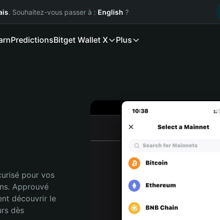
ais
. Souhaitez-vous passer à :
English
?
arn
Predictions
Bitget Wallet X
Plus
urisé pour vos 
ns. Approuvé 
nt découvrir le 
rs dès 