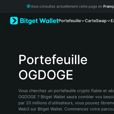
English
Vous consultez actuellement cette page en
Franç
日本語
Tiếng Việt
Portefeuille
Carte
Swap
E
Русский
Español (Latinoamérica)
Türkçe
Italiano
Français
Deutsch
Portefeuille
简体中文
繁體中文
OGDOGE
Português (Portugal)
Bahasa Indonesia
ภาษาไทย
हिन्दी
Vous cherchez un portefeuille crypto fiable et séc
বাংলা
OGDOGE ? Bitget Wallet saura combler vos besoi
Español
par 20 millions d'utilisateurs, vous pouvez libreme
Português (Brasil)
Web3 sur Bitget Wallet. Commencez votre parcou
Español (Argentina)