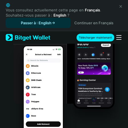
English
日本語
Vous consultez actuellement cette page en
Français
.
Souhaitez-vous passer à :
English
?
Tiếng Việt
Passer à : English
Continuer en Français
Русский
Español (Latinoamérica)
Türkçe
Télécharger maintenant
Italiano
Français
Deutsch
简体中文
繁體中文
Português (Portugal)
Bahasa Indonesia
ภาษาไทย
हिन्दी
বাংলা
Español
Português (Brasil)
Español (Argentina)