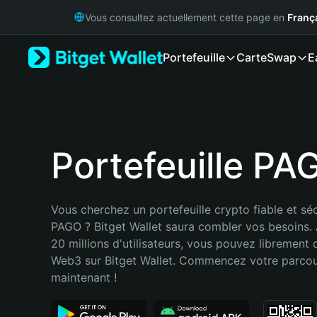
English
Vous consultez actuellement cette page en
Franç
日本語
Tiếng Việt
Portefeuille
Carte
Swap
E
Русский
Español (Latinoamérica)
Türkçe
Italiano
Français
Deutsch
Portefeuille PA
简体中文
繁體中文
Português (Portugal)
Vous cherchez un portefeuille crypto fiable et séc
Bahasa Indonesia
PAGO ? Bitget Wallet saura combler vos besoins.
ภาษาไทย
20 millions d'utilisateurs, vous pouvez librement d
हिन्दी
Web3 sur Bitget Wallet. Commencez votre parcou
বাংলা
maintenant !
Español
Português (Brasil)
Español (Argentina)