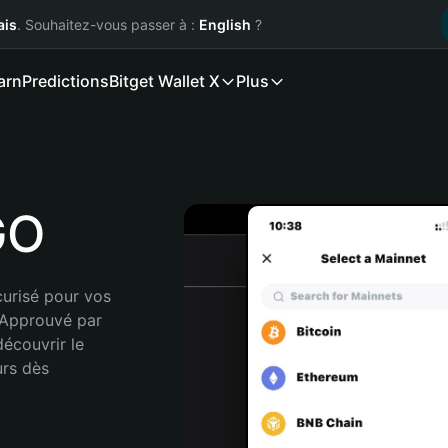
ais
. Souhaitez-vous passer à :
English
?
arn
Predictions
Bitget Wallet X
Plus
GO
urisé pour vos 
 Approuvé par 
écouvrir le 
rs dès 