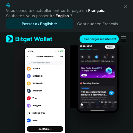
English
日本語
Vous consultez actuellement cette page en
Français
.
Souhaitez-vous passer à :
English
?
Tiếng Việt
Passer à : English
Continuer en Français
Русский
Español (Latinoamérica)
Türkçe
Télécharger maintenant
Italiano
Français
Deutsch
简体中文
繁體中文
Português (Portugal)
Bahasa Indonesia
ภาษาไทย
हिन्दी
বাংলা
Español
Português (Brasil)
Español (Argentina)