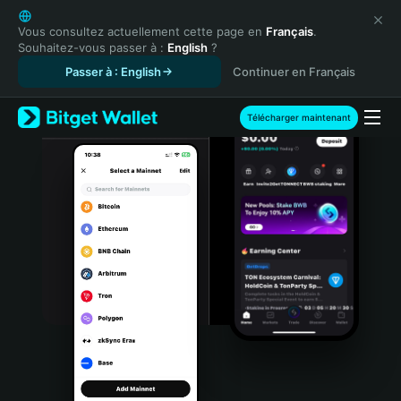
English
日本語
Vous consultez actuellement cette page en
Français
.
Souhaitez-vous passer à :
English
?
Tiếng Việt
Passer à : English
Continuer en Français
Русский
Español (Latinoamérica)
Türkçe
Télécharger maintenant
Italiano
Français
Deutsch
简体中文
繁體中文
Português (Portugal)
Bahasa Indonesia
ภาษาไทย
हिन्दी
বাংলা
Español
Português (Brasil)
Español (Argentina)