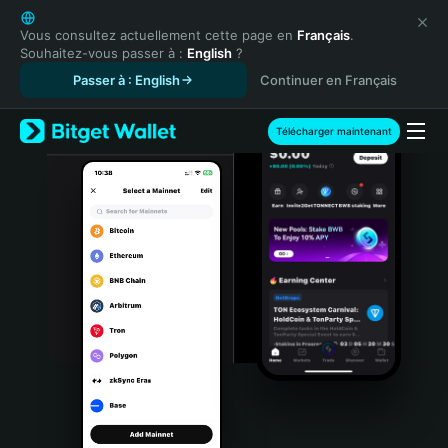
English
日本語
Vous consultez actuellement cette page en
Français
.
Souhaitez-vous passer à :
English
?
Tiếng Việt
Passer à : English
Continuer en Français
Русский
Español (Latinoamérica)
Türkçe
Télécharger maintenant
Italiano
Français
Deutsch
简体中文
繁體中文
Português (Portugal)
Bahasa Indonesia
ภาษาไทย
हिन्दी
বাংলা
Español
Português (Brasil)
Español (Argentina)