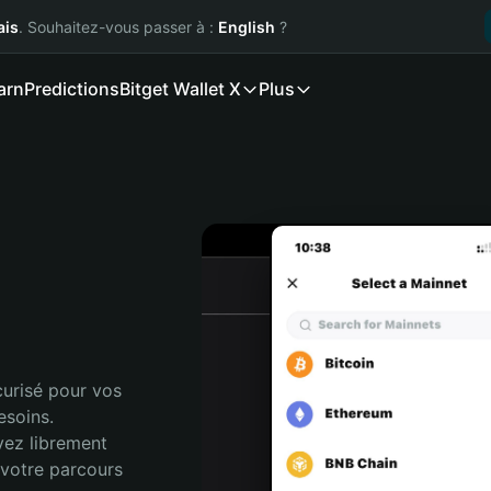
ais
. Souhaitez-vous passer à :
English
?
arn
Predictions
Bitget Wallet X
Plus
urisé pour vos 
soins. 
vez librement 
votre parcours 