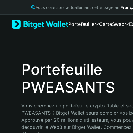
English
Vous consultez actuellement cette page en
Franç
日本語
Tiếng Việt
Portefeuille
Carte
Swap
E
Русский
Español (Latinoamérica)
Türkçe
Italiano
Français
Deutsch
Portefeuille
简体中文
繁體中文
PWEASANTS
Português (Portugal)
Bahasa Indonesia
ภาษาไทย
हिन्दी
Vous cherchez un portefeuille crypto fiable et séc
বাংলা
PWEASANTS ? Bitget Wallet saura combler vos be
Español
Approuvé par 20 millions d'utilisateurs, vous pou
Português (Brasil)
découvrir le Web3 sur Bitget Wallet. Commencez 
Español (Argentina)