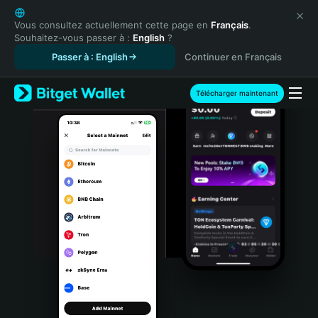
English
日本語
Vous consultez actuellement cette page en
Français
.
Souhaitez-vous passer à :
English
?
Tiếng Việt
Passer à : English
Continuer en Français
Русский
Español (Latinoamérica)
Türkçe
Télécharger maintenant
Italiano
Français
Deutsch
简体中文
繁體中文
Português (Portugal)
Bahasa Indonesia
ภาษาไทย
हिन्दी
বাংলা
Español
Português (Brasil)
Español (Argentina)