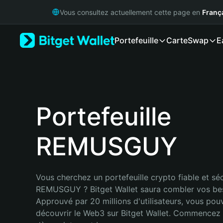
English
Vous consultez actuellement cette page en
Franç
日本語
Tiếng Việt
Portefeuille
Carte
Swap
E
Русский
Español (Latinoamérica)
Türkçe
Italiano
Français
Deutsch
Portefeuille
简体中文
繁體中文
REMUSGUY
Português (Portugal)
Bahasa Indonesia
ภาษาไทย
हिन्दी
Vous cherchez un portefeuille crypto fiable et séc
বাংলা
REMUSGUY ? Bitget Wallet saura combler vos bes
Español
Approuvé par 20 millions d'utilisateurs, vous pou
Português (Brasil)
découvrir le Web3 sur Bitget Wallet. Commencez 
Español (Argentina)