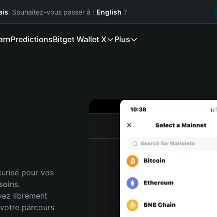
ais
. Souhaitez-vous passer à :
English
?
arn
Predictions
Bitget Wallet X
Plus
urisé pour vos 
oins. 
vez librement 
votre parcours 