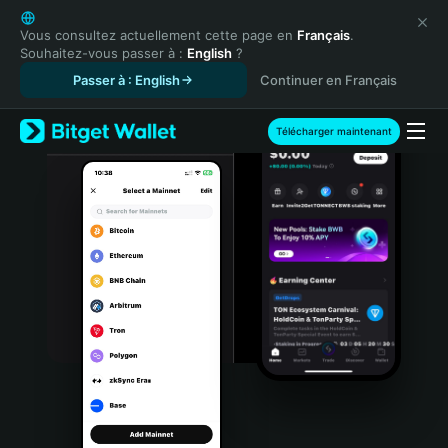
English
日本語
Vous consultez actuellement cette page en
Français
.
Souhaitez-vous passer à :
English
?
Tiếng Việt
Passer à : English
Continuer en Français
Русский
Español (Latinoamérica)
Türkçe
Télécharger maintenant
Italiano
Français
Deutsch
简体中文
繁體中文
Português (Portugal)
Bahasa Indonesia
ภาษาไทย
हिन्दी
বাংলা
Español
Português (Brasil)
Español (Argentina)