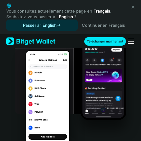
English
日本語
Vous consultez actuellement cette page en
Français
.
Souhaitez-vous passer à :
English
?
Tiếng Việt
Passer à : English
Continuer en Français
Русский
Español (Latinoamérica)
Türkçe
Télécharger maintenant
Italiano
Français
Deutsch
简体中文
繁體中文
Português (Portugal)
Bahasa Indonesia
ภาษาไทย
हिन्दी
বাংলা
Español
Português (Brasil)
Español (Argentina)