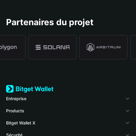
Partenaires du projet
Entreprise
À propos de Bitget Wallet
Products
Blog
Crypto Card
Bitget Wallet X
Academy
Stablecoin Earn
Développeurs
Sécurité