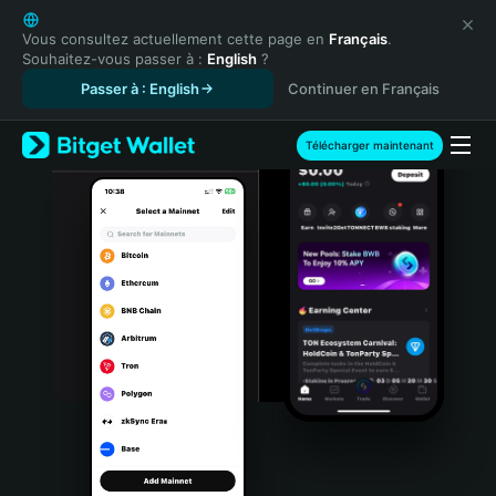
English
日本語
Vous consultez actuellement cette page en
Français
.
Souhaitez-vous passer à :
English
?
Tiếng Việt
Passer à : English
Continuer en Français
Русский
Español (Latinoamérica)
Türkçe
Télécharger maintenant
Italiano
Français
Deutsch
简体中文
繁體中文
Português (Portugal)
Bahasa Indonesia
ภาษาไทย
हिन्दी
বাংলা
Español
Português (Brasil)
Español (Argentina)