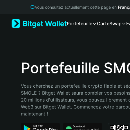
English
Vous consultez actuellement cette page en
Franç
日本語
Tiếng Việt
Portefeuille
Carte
Swap
E
Русский
Español (Latinoamérica)
Türkçe
Italiano
Français
Deutsch
Portefeuille S
简体中文
繁體中文
Português (Portugal)
Vous cherchez un portefeuille crypto fiable et séc
Bahasa Indonesia
SMOLE ? Bitget Wallet saura combler vos besoins
ภาษาไทย
20 millions d'utilisateurs, vous pouvez librement d
हिन्दी
Web3 sur Bitget Wallet. Commencez votre parcou
বাংলা
maintenant !
Español
Português (Brasil)
Español (Argentina)