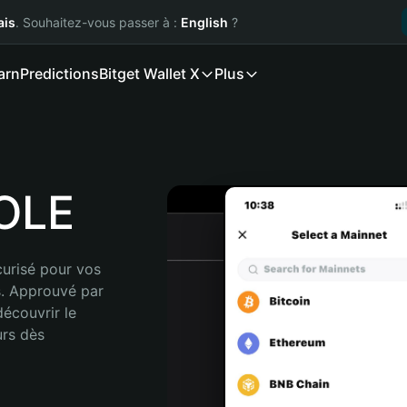
ais
. Souhaitez-vous passer à :
English
?
arn
Predictions
Bitget Wallet X
Plus
MOLE
urisé pour vos 
. Approuvé par 
écouvrir le 
rs dès 