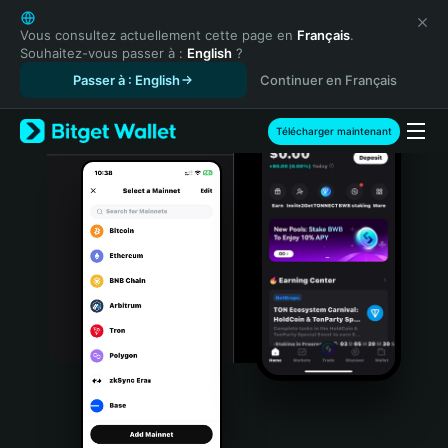
English
日本語
Vous consultez actuellement cette page en
Français
.
Souhaitez-vous passer à :
English
?
Tiếng Việt
Passer à : English
Continuer en Français
Русский
Español (Latinoamérica)
Türkçe
Télécharger maintenant
Italiano
Français
Deutsch
简体中文
繁體中文
Português (Portugal)
Bahasa Indonesia
ภาษาไทย
हिन्दी
বাংলা
Español
Português (Brasil)
Español (Argentina)