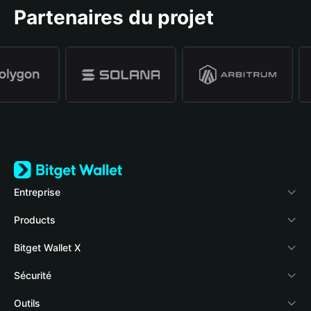
Partenaires du projet
Entreprise
À propos de Bitget Wallet
Products
Blog
Crypto Card
Bitget Wallet X
Academy
Stablecoin Earn
Développeurs
Sécurité
Actualités crypto
Payfi Crypto
Connecter votre portefeuille
Fonds de protection
Outils