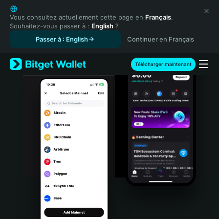
English
日本語
Vous consultez actuellement cette page en
Français
.
Souhaitez-vous passer à :
English
?
Tiếng Việt
Passer à : English
Continuer en Français
Русский
Español (Latinoamérica)
Türkçe
Télécharger maintenant
Italiano
Français
Deutsch
简体中文
繁體中文
Português (Portugal)
Bahasa Indonesia
ภาษาไทย
हिन्दी
বাংলা
Español
Português (Brasil)
Español (Argentina)